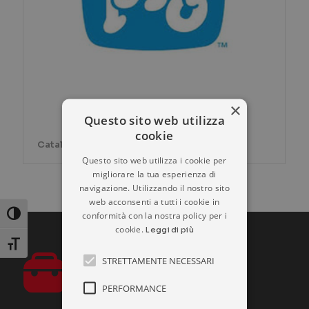
×
Questo sito web utilizza
cookie
Catalogo prodotti PIG
Questo sito web utilizza i cookie per
migliorare la tua esperienza di
navigazione. Utilizzando il nostro sito
web acconsenti a tutti i cookie in
conformità con la nostra policy per i
Attiva/disattiva alto contrasto
cookie.
Leggi di più
Attiva/disattiva dimensione testo
STRETTAMENTE NECESSARI
PERFORMANCE