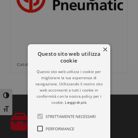
×
Questo sito web utilizza
cookie
Catalogo prodotti CHICAGOPNEUMATIC
Questo sito web utilizza i cookie per
migliorare la tua esperienza di
navigazione. Utilizzando il nostro sito
web acconsenti a tutti i cookie in
conformità con la nostra policy per i
Attiva/disattiva alto contrasto
cookie.
Leggi di più
Attiva/disattiva dimensione testo
STRETTAMENTE NECESSARI
PERFORMANCE