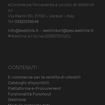
eCommerce Ferramenta è un sito di Weblink
PROVIDER /
NOME
SCADEN
srl
DOMINIO
Via Manin 30, 21100 – Varese – Italy
CookieScriptConsent
1 mes
CookieScript
ecommerceferramenta.it
Tel
0332/239546
info@weblink.it
–
weblinksrl@pec.weblink.it
©Weblink srl (p.iva 02285720120)
CONTENUTI
E-commerce per la vendita di utensili
Cataloghi disponibili
Piattaforma e-Procurement
Funzionalità Punchout
PROVID
NOME
DOMIN
Gestione