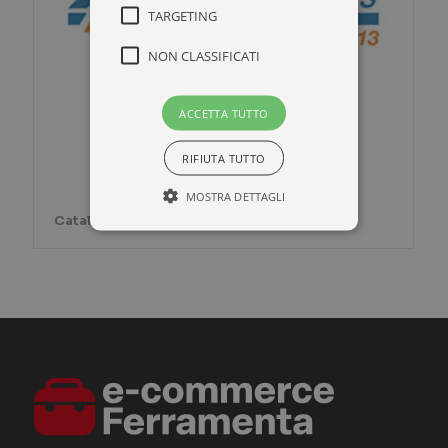
TARGETING
NON CLASSIFICATI
ACCETTA TUTTO
RIFIUTA TUTTO
MOSTRA DETTAGLI
Catalogo prodotti ABC Tools
Strettamente necessari
Performance
Targeting
Non classificati
I cookie strettamente necessari
consentono le funzionalità principali
del sito web come l'accesso dell'utente
e la gestione dell'account. Il sito web
non può essere utilizzato correttamente
senza i cookie strettamente necessari.