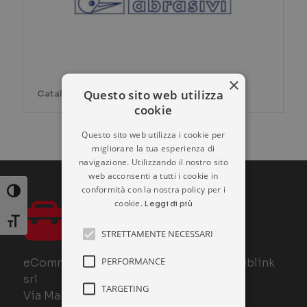
×
Questo sito web utilizza
Catalogo prodotti TAF
cookie
Questo sito web utilizza i cookie per
migliorare la tua esperienza di
navigazione. Utilizzando il nostro sito
web acconsenti a tutti i cookie in
conformità con la nostra policy per i
Attiva/disattiva alto contrasto
cookie.
Leggi di più
Attiva/disattiva dimensione testo
STRETTAMENTE NECESSARI
PERFORMANCE
eCommerce Ferramenta è un sito di Weblink
srl
TARGETING
Via Manin 30, 21100 – Varese – Italy