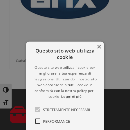
×
Questo sito web utilizza
cookie
Catalogo prodotti ARIX
Questo sito web utilizza i cookie per
migliorare la tua esperienza di
navigazione. Utilizzando il nostro sito
web acconsenti a tutti i cookie in
conformità con la nostra policy per i
Attiva/disattiva alto contrasto
cookie.
Leggi di più
Attiva/disattiva dimensione testo
STRETTAMENTE NECESSARI
PERFORMANCE