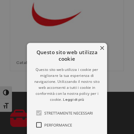
×
Questo sito web utilizza
cookie
Catalogo prodotti MISTRAL TOOLS
Questo sito web utilizza i cookie per
migliorare la tua esperienza di
navigazione. Utilizzando il nostro sito
web acconsenti a tutti i cookie in
conformità con la nostra policy per i
Attiva/disattiva alto contrasto
cookie.
Leggi di più
Attiva/disattiva dimensione testo
STRETTAMENTE NECESSARI
PERFORMANCE