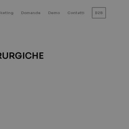
keting
Domande
Demo
Contatti
B2B
RURGICHE