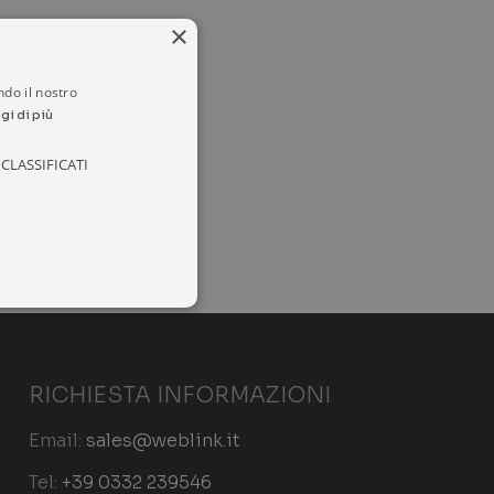
×
ndo il nostro
gi di più
CLASSIFICATI
RICHIESTA INFORMAZIONI
ione dell'account. Il sito
Email:
sales@weblink.it
Tel:
+39 0332 239546