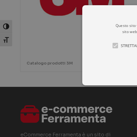
Questo sito 
Attiva/disattiva alto contrasto
sito web
Attiva/disattiva dimensione testo
STRETTA
Catalogo prodotti 3M
I cookie strettamente necessa
web non può essere utilizzat
P
NOME
D
eCommerce Ferramenta è un sito di