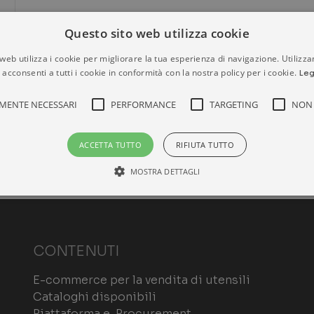
Questo sito web utilizza cookie
web utilizza i cookie per migliorare la tua esperienza di navigazione. Utilizza
 acconsenti a tutti i cookie in conformità con la nostra policy per i cookie.
Leg
MENTE NECESSARI
PERFORMANCE
TARGETING
NON 
ACCETTA TUTTO
RIFIUTA TUTTO
MOSTRA DETTAGLI
Strettamente necessari
Performance
Targeting
Non classificati
CONTENUTI
ri consentono le funzionalità principali del sito web come l'accesso dell'utente e la gest
o correttamente senza i cookie strettamente necessari.
E-commerce per la vendita di utensili
ROVIDER /
SCADENZA
DESCRIZIONE
OMINIO
Cataloghi disponibili
Piattaforma e-Procurement