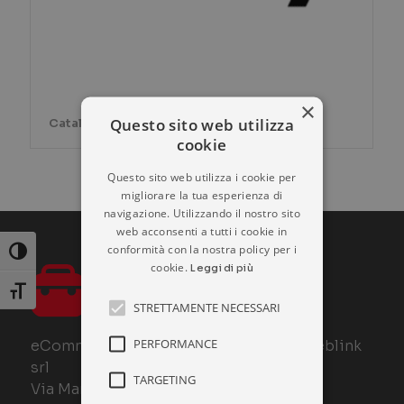
×
Questo sito web utilizza
Catalogo prodotti SILKY
cookie
Questo sito web utilizza i cookie per
migliorare la tua esperienza di
navigazione. Utilizzando il nostro sito
web acconsenti a tutti i cookie in
conformità con la nostra policy per i
Attiva/disattiva alto contrasto
cookie.
Leggi di più
Attiva/disattiva dimensione testo
STRETTAMENTE NECESSARI
PERFORMANCE
eCommerce Ferramenta è un sito di Weblink
srl
TARGETING
Via Manin 30, 21100 – Varese – Italy