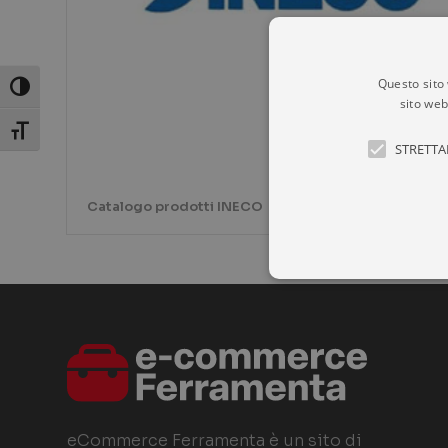
Questo sito 
Attiva/disattiva alto contrasto
sito web
Attiva/disattiva dimensione testo
STRETTA
Catalogo prodotti INECO
I cookie strettamente necessa
web non può essere utilizzat
P
NOME
D
eCommerce Ferramenta è un sito di