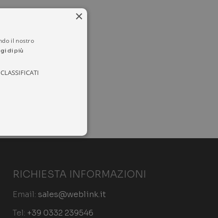
×
ndo il nostro
gi di più
CLASSIFICATI
RICHIESTA INFORMAZIONI
ione dell'account. Il sito
Email:
sales@weblink.it
Tel:
+39 0332 239546