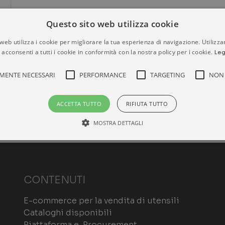
Questo sito web utilizza cookie
web utilizza i cookie per migliorare la tua esperienza di navigazione. Utilizza
 acconsenti a tutti i cookie in conformità con la nostra policy per i cookie.
Leg
MENTE NECESSARI
PERFORMANCE
TARGETING
NON 
ACCETTA TUTTO
RIFIUTA TUTTO
MOSTRA DETTAGLI
Strettamente necessari
Performance
Targeting
Non classificati
CONTENUTI
ri consentono le funzionalità principali del sito web come l'accesso dell'utente e la gest
o correttamente senza i cookie strettamente necessari.
E-commerce per la vendita di utensili
ROVIDER /
SCADENZA
DESCRIZIONE
OMINIO
Cataloghi disponibili
Piattaforma e-Procurement