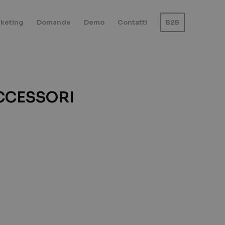
keting
Domande
Demo
Contatti
B2B
CCESSORI