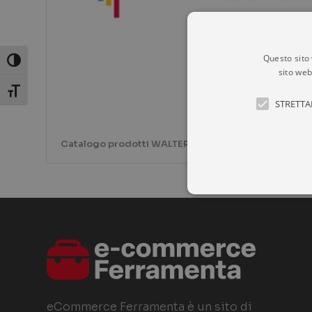
Questo sito 
Attiva/disattiva alto contrasto
sito web
Attiva/disattiva dimensione testo
STRETTA
Catalogo prodotti WALTER
I cookie strettamente necessa
web non può essere utilizzat
P
NOME
D
eCommerce Ferramenta è un sito di