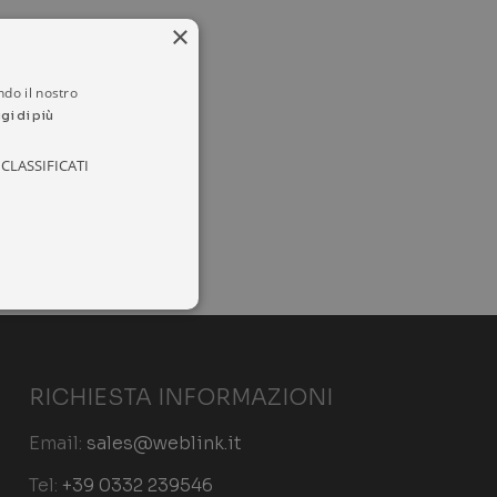
×
ndo il nostro
gi di più
CLASSIFICATI
RICHIESTA INFORMAZIONI
ione dell'account. Il sito
Email:
sales@weblink.it
Tel:
+39 0332 239546