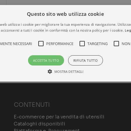
Questo sito web utilizza cookie
web utilizza i cookie per migliorare la tua esperienza di navigazione. Utilizza
 acconsenti a tutti i cookie in conformità con la nostra policy per i cookie.
Leg
MENTE NECESSARI
PERFORMANCE
TARGETING
NON 
ACCETTA TUTTO
RIFIUTA TUTTO
MOSTRA DETTAGLI
Strettamente necessari
Performance
Targeting
Non classificati
CONTENUTI
ri consentono le funzionalità principali del sito web come l'accesso dell'utente e la gest
o correttamente senza i cookie strettamente necessari.
E-commerce per la vendita di utensili
ROVIDER /
SCADENZA
DESCRIZIONE
OMINIO
Cataloghi disponibili
Piattaforma e-Procurement