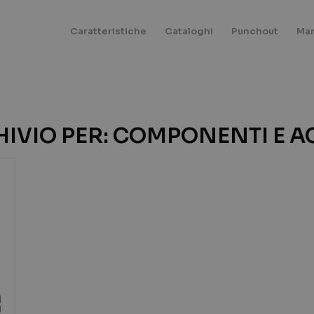
Caratteristiche
Cataloghi
Punchout
Mar
IVIO PER:
COMPONENTI E A