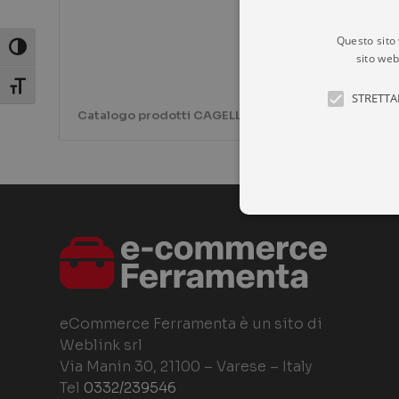
Questo sito 
Attiva/disattiva alto contrasto
sito web
Attiva/disattiva dimensione testo
STRETTA
Catalogo prodotti CAGELLI
I cookie strettamente necessa
web non può essere utilizzat
eCommerce Ferramenta è un sito di
P
NOME
D
Weblink srl
Via Manin 30, 21100 – Varese – Italy
CookieScriptConsent
Co
ec
Tel
0332/239546