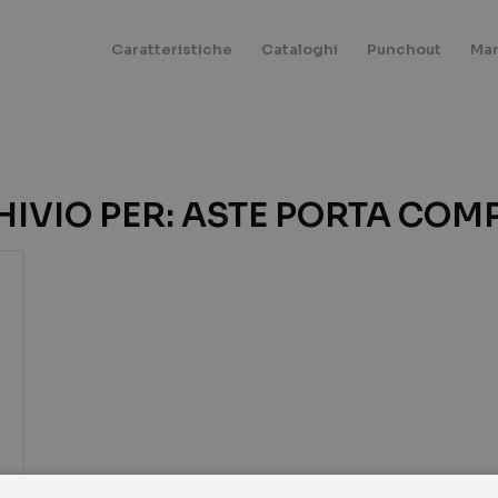
Caratteristiche
Cataloghi
Punchout
Mar
IVIO PER:
ASTE PORTA COM