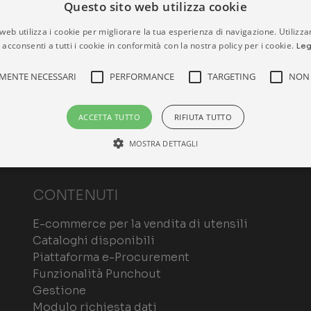
Questo sito web utilizza cookie
web utilizza i cookie per migliorare la tua esperienza di navigazione. Utilizza
 acconsenti a tutti i cookie in conformità con la nostra policy per i cookie.
Leg
MENTE NECESSARI
PERFORMANCE
TARGETING
NON 
ACCETTA TUTTO
RIFIUTA TUTTO
MOSTRA DETTAGLI
CONTENUTI
Strettamente necessari
Performance
Targeting
Non classificati
ri consentono le funzionalità principali del sito web come l'accesso dell'utente e la gest
E-commerce per la vendita di utensili
o correttamente senza i cookie strettamente necessari.
Cataloghi disponibili
ROVIDER /
Piattaforma e-Procurement
SCADENZA
DESCRIZIONE
OMINIO
Funzionalità Punchout
1 mese
Questo cookie viene utilizzato dal servizio C
okieScript
Gestione
ommerceferramenta.it
ricordare le preferenze di consenso sui cookie 
che il banner dei cookie di Cookie-Script.com
Modulo richiesta dati