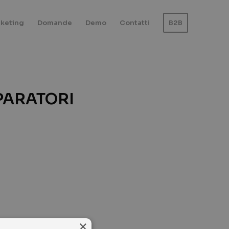
keting
Domande
Demo
Contatti
B2B
PARATORI
×