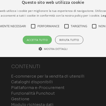
Questo sito web utilizza cookie
web utilizza i cookie per migliorare la tua esperienza di navigazione. Utilizza
 acconsenti a tutti i cookie in conformità con la nostra policy per i cookie.
Leg
MENTE NECESSARI
PERFORMANCE
TARGETING
NON 
ACCETTA TUTTO
RIFIUTA TUTTO
MOSTRA DETTAGLI
CONTENUTI
Strettamente necessari
Performance
Targeting
Non classificati
ri consentono le funzionalità principali del sito web come l'accesso dell'utente e la gest
E-commerce per la vendita di utensili
o correttamente senza i cookie strettamente necessari.
Cataloghi disponibili
ROVIDER /
Piattaforma e-Procurement
SCADENZA
DESCRIZIONE
OMINIO
Funzionalità Punchout
1 mese
Questo cookie viene utilizzato dal servizio C
okieScript
Gestione
ommerceferramenta.it
ricordare le preferenze di consenso sui cookie 
che il banner dei cookie di Cookie-Script.com
Modulo richiesta dati