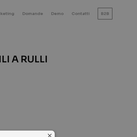
keting
Domande
Demo
Contatti
B2B
LI A RULLI
×