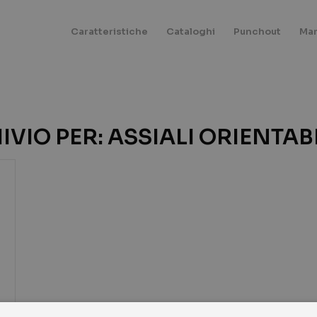
Caratteristiche
Cataloghi
Punchout
Mar
IVIO PER:
ASSIALI ORIENTABI