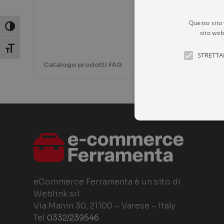
Questo sito 
Attiva/disattiva alto contrasto
sito web
Attiva/disattiva dimensione testo
STRETTA
Catalogo prodotti FAG
I cookie strettamente necessa
web non può essere utilizzat
eCommerce Ferramenta è un sito di
P
NOME
D
Weblink srl
Via Manin 30, 21100 – Varese – Italy
CookieScriptConsent
Co
ec
Tel
0332/239546