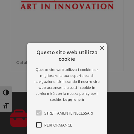
×
Questo sito web utilizza
cookie
Catalogo prodotti EGA MASTER
Questo sito web utilizza i cookie per
migliorare la tua esperienza di
navigazione. Utilizzando il nostro sito
web acconsenti a tutti i cookie in
conformità con la nostra policy per i
Attiva/disattiva alto contrasto
cookie.
Leggi di più
Attiva/disattiva dimensione testo
STRETTAMENTE NECESSARI
PERFORMANCE