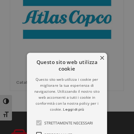
×
Questo sito web utilizza
cookie
Questo sito web utilizza i cookie per
Catalogo prodotti ATLAS COPCO
migliorare la tua esperienza di
navigazione. Utilizzando il nostro sito
web acconsenti a tutti i cookie in
Attiva/disattiva alto contrasto
conformità con la nostra policy per i
cookie.
Leggi di più
Attiva/disattiva dimensione testo
STRETTAMENTE NECESSARI