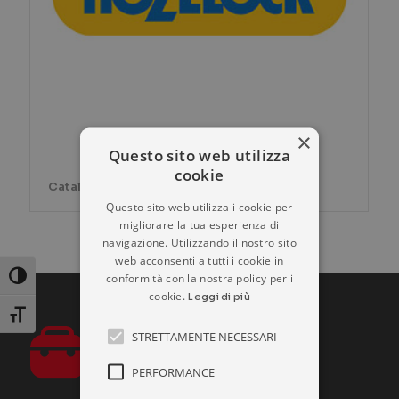
×
Questo sito web utilizza
cookie
Catalogo prodotti HOZELOCK
Questo sito web utilizza i cookie per
migliorare la tua esperienza di
navigazione. Utilizzando il nostro sito
web acconsenti a tutti i cookie in
conformità con la nostra policy per i
Attiva/disattiva alto contrasto
cookie.
Leggi di più
Attiva/disattiva dimensione testo
STRETTAMENTE NECESSARI
PERFORMANCE